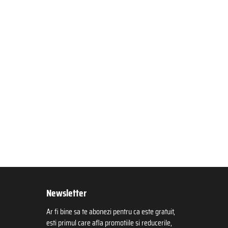
Newsletter
Ar fi bine sa te abonezi pentru ca este gratuit,
esti primul care afla promotiile si reducerile,