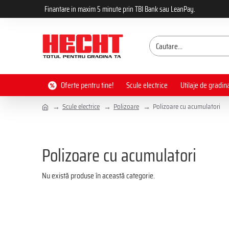
Finantare in maxim 5 minute prin TBI Bank sau LeanPay.
Oferte pentru tine!
Scule electrice
Utilaje de gradin
Scule electrice
Polizoare
Polizoare cu acumulatori
Polizoare cu acumulatori
Nu există produse în această categorie.