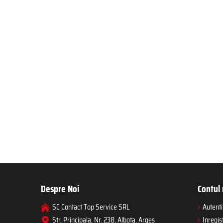
Despre Noi
Contul
SC Contact Top Service SRL
Autenti
Str. Principala, Nr. 238, Albota, Arges
Inregis