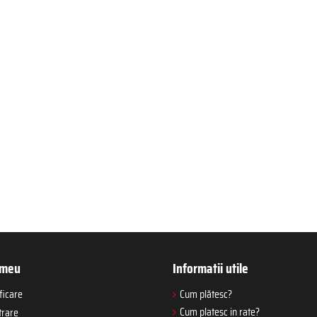
 meu
Informatii utile
ficare
Cum plătesc?
Cum platesc in rate?
trare