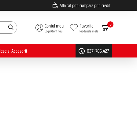
Afla cat poti cumpara prin credit
0
Contul meu
Favorite
Login/Cont nou
Produsele mele
iese si Accesorii
0371.785.427