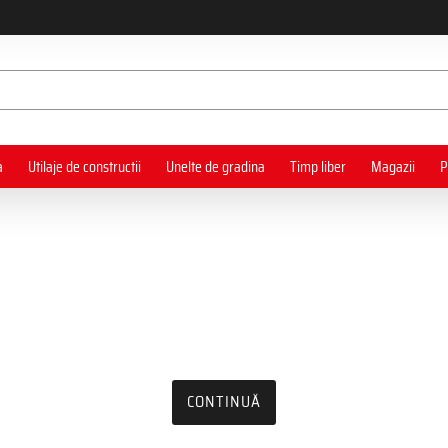
a
Utilaje de constructii
Unelte de gradina
Timp liber
Magazii
P
CONTINUĂ